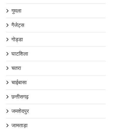
गुमला
गैजेट्स
गोड्डा
घाटशिला
चतरा
चाईबासा
छत्तीसगढ़
जमशेदपुर
जामताड़ा