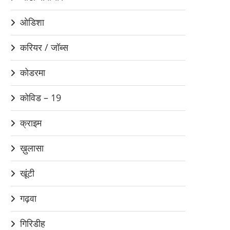
ओडिशा
करियर / जॉब्स
कोडरमा
कोविड – 19
क्राइम
ख़ुलासा
खूंटी
गढ़वा
गिरिडीह