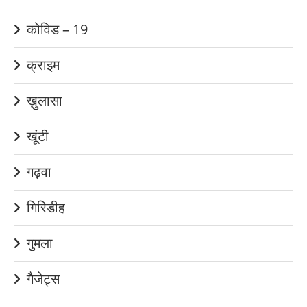
कोविड – 19
क्राइम
ख़ुलासा
खूंटी
गढ़वा
गिरिडीह
गुमला
गैजेट्स