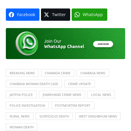
Facebook
Twitter
WhatsApp
BREAKING NEWS
CHAIBASA CRIME
CHAIBASA NEWS
CHAIBASA WOMAN DEATH CASE
CRIME UPDATE
JAITEYA POLICE
JHARKHAND CRIME NEWS
LOCAL NEWS
POLICE INVESTIGATION
POSTMORTEM REPORT
RURAL NEWS
SUSPICIOUS DEATH
WEST SINGHBHUM NEWS
WOMAN DEATH