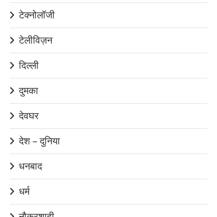
टेक्नोलॉजी
टेलीविज़न
दिल्ली
दुमका
देवघर
देश – दुनिया
धनबाद
धर्म
नौकरशाही