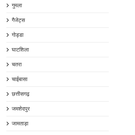
गुमला
गैजेट्स
गोड्डा
घाटशिला
चतरा
चाईबासा
छत्तीसगढ़
जमशेदपुर
जामताड़ा