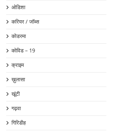
ओडिशा
करियर / जॉब्स
कोडरमा
कोविड – 19
क्राइम
ख़ुलासा
खूंटी
गढ़वा
गिरिडीह