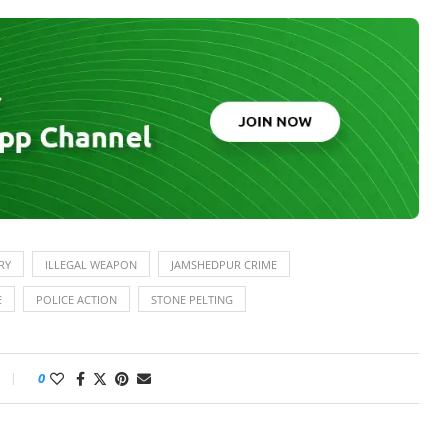
RY
ILLEGAL WEAPON
JAMSHEDPUR CRIME
E
POLICE ACTION
STONE PELTING
0