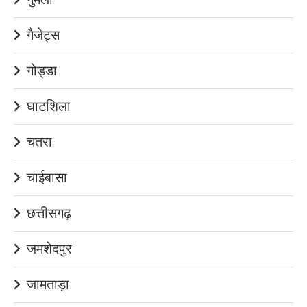
गैजेट्स
गोड्डा
घाटशिला
चतरा
चाईबासा
छत्तीसगढ़
जमशेदपुर
जामताड़ा