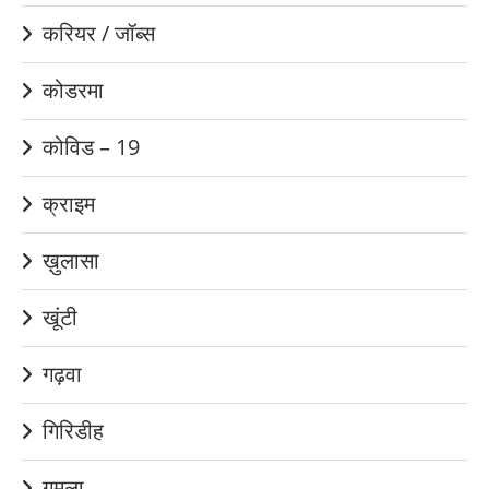
करियर / जॉब्स
कोडरमा
कोविड – 19
क्राइम
ख़ुलासा
खूंटी
गढ़वा
गिरिडीह
गुमला