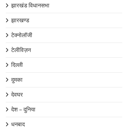
झारखंड विधानसभा
झारखण्ड
टेक्नोलॉजी
टेलीविज़न
दिल्ली
दुमका
देवघर
देश – दुनिया
धनबाद