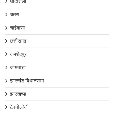
घाटशिला
चतरा
चाईबासा
छत्तीसगढ़
जमशेदपुर
जामताड़ा
झारखंड विधानसभा
झारखण्ड
टेक्नोलॉजी