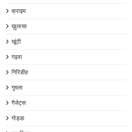
क्राइम
ख़ुलासा
खूंटी
गढ़वा
गिरिडीह
गुमला
गैजेट्स
गोड्डा