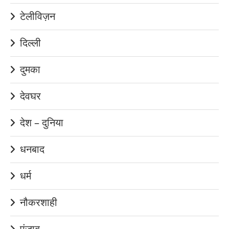
टेलीविज़न
दिल्ली
दुमका
देवघर
देश – दुनिया
धनबाद
धर्म
नौकरशाही
पंजाब