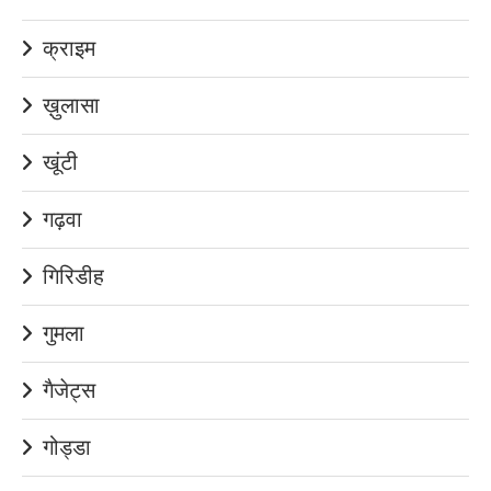
क्राइम
ख़ुलासा
खूंटी
गढ़वा
गिरिडीह
गुमला
गैजेट्स
गोड्डा