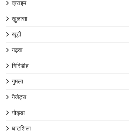
क्राइम
ख़ुलासा
खूंटी
गढ़वा
गिरिडीह
गुमला
गैजेट्स
गोड्डा
घाटशिला