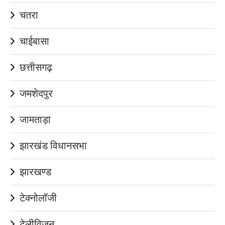
चतरा
चाईबासा
छत्तीसगढ़
जमशेदपुर
जामताड़ा
झारखंड विधानसभा
झारखण्ड
टेक्नोलॉजी
टेलीविज़न