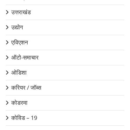
उत्तराखंड
उद्योग
एविएशन
ऑटो-समाचार
ओडिशा
करियर / जॉब्स
कोडरमा
कोविड – 19