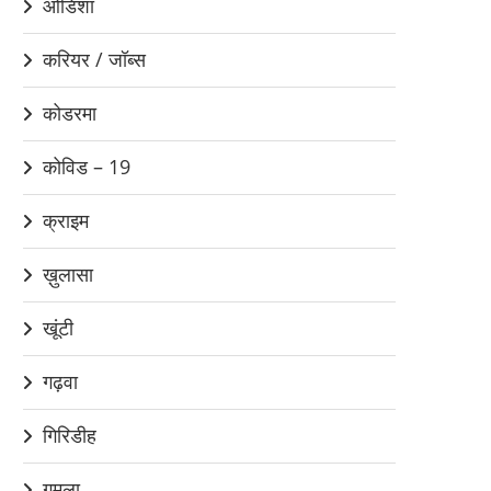
ओडिशा
करियर / जॉब्स
कोडरमा
कोविड – 19
क्राइम
ख़ुलासा
खूंटी
गढ़वा
गिरिडीह
गुमला