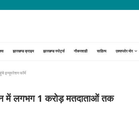
ाम को लेकर निर्वाचन...
क्स
झारखण्ड क्राइम
झारखण्ड स्पोर्ट्स
नौकरशाही
साहित्य
एक्सप्लोर मोर
 इन्यूमरेशन फॉर्म
ें लगभग 1 करोड़ मतदाताओं तक