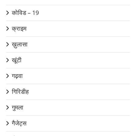
कोविड – 19
क्राइम
ख़ुलासा
खूंटी
गढ़वा
गिरिडीह
गुमला
गैजेट्स