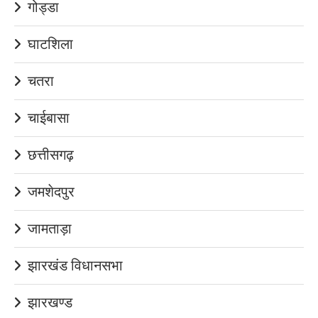
गोड्डा
घाटशिला
चतरा
चाईबासा
छत्तीसगढ़
जमशेदपुर
जामताड़ा
झारखंड विधानसभा
झारखण्ड