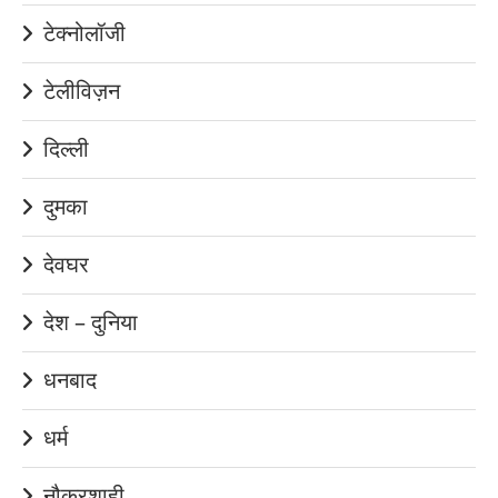
टेक्नोलॉजी
टेलीविज़न
दिल्ली
दुमका
देवघर
देश – दुनिया
धनबाद
धर्म
नौकरशाही