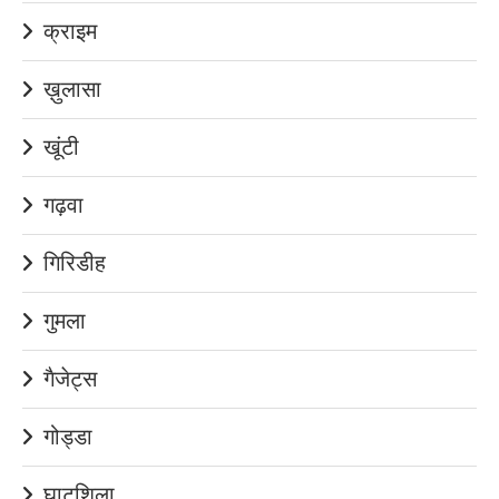
क्राइम
ख़ुलासा
खूंटी
गढ़वा
गिरिडीह
गुमला
गैजेट्स
गोड्डा
घाटशिला