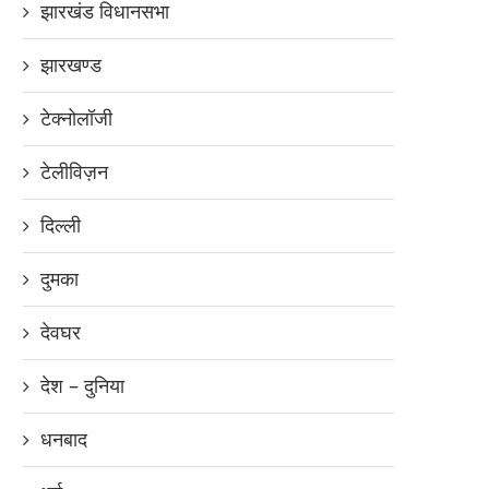
झारखंड विधानसभा
झारखण्ड
टेक्नोलॉजी
टेलीविज़न
दिल्ली
दुमका
देवघर
देश – दुनिया
धनबाद