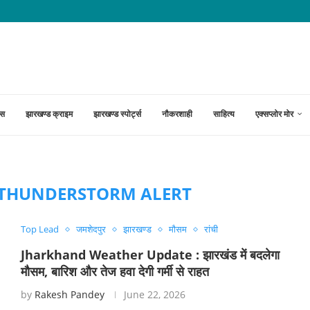
दानपेटियों से मिले करीब 23 लाख...
्स
झारखण्ड क्राइम
झारखण्ड स्पोर्ट्स
नौकरशाही
साहित्य
एक्सप्लोर मोर
THUNDERSTORM ALERT
Top Lead
जमशेदपुर
झारखण्ड
मौसम
रांची
Jharkhand Weather Update : झारखंड में बदलेगा
मौसम, बारिश और तेज हवा देगी गर्मी से राहत
by
Rakesh Pandey
June 22, 2026