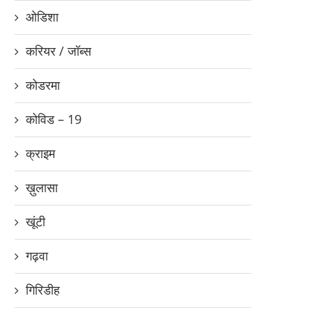
ओडिशा
करियर / जॉब्स
कोडरमा
कोविड – 19
क्राइम
ख़ुलासा
खूंटी
गढ़वा
गिरिडीह