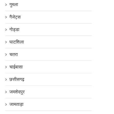
गुमला
गैजेट्स
गोड्डा
घाटशिला
चतरा
चाईबासा
छत्तीसगढ़
जमशेदपुर
जामताड़ा