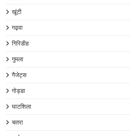
खूंटी
गढ़वा
गिरिडीह
गुमला
गैजेट्स
गोड्डा
घाटशिला
चतरा