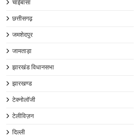
चाईबासा
छत्तीसगढ़
जमशेदपुर
जामताड़ा
झारखंड विधानसभा
झारखण्ड
टेक्नोलॉजी
टेलीविज़न
दिल्ली