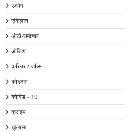
उद्योग
एविएशन
ऑटो-समाचार
ओडिशा
करियर / जॉब्स
कोडरमा
कोविड – 19
क्राइम
ख़ुलासा