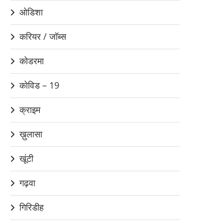
ओडिशा
करियर / जॉब्स
कोडरमा
कोविड – 19
क्राइम
ख़ुलासा
खूंटी
गढ़वा
गिरिडीह