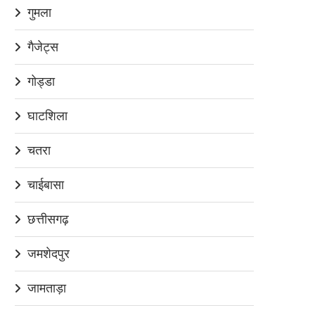
गुमला
गैजेट्स
गोड्डा
घाटशिला
चतरा
चाईबासा
छत्तीसगढ़
जमशेदपुर
जामताड़ा