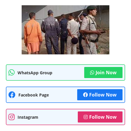
Join Now
WhatsApp Group
Follow Now
Facebook Page
Follow Now
Instagram