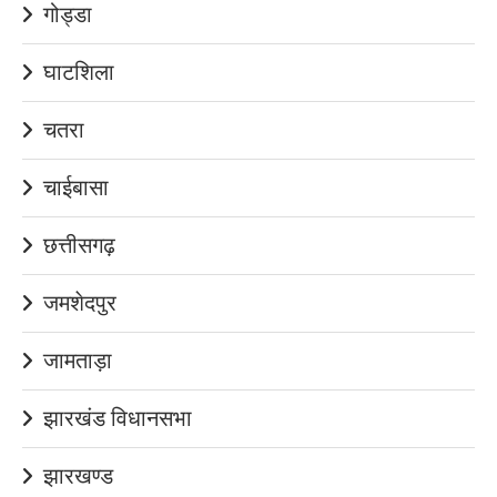
गोड्डा
घाटशिला
चतरा
चाईबासा
छत्तीसगढ़
जमशेदपुर
जामताड़ा
झारखंड विधानसभा
झारखण्ड