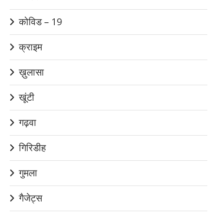
कोविड – 19
क्राइम
ख़ुलासा
खूंटी
गढ़वा
गिरिडीह
गुमला
गैजेट्स