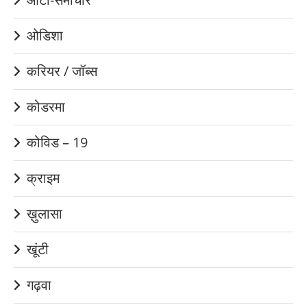
ओडिशा
करियर / जॉब्स
कोडरमा
कोविड – 19
क्राइम
ख़ुलासा
खूंटी
गढ़वा