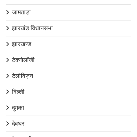
जामताड़ा
झारखंड विधानसभा
झारखण्ड
टेक्नोलॉजी
टेलीविज़न
दिल्ली
दुमका
देवघर