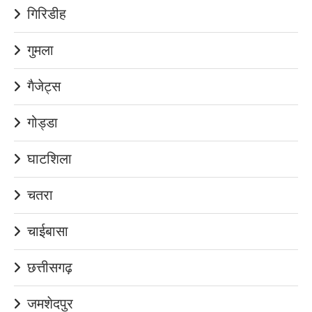
गिरिडीह
गुमला
गैजेट्स
गोड्डा
घाटशिला
चतरा
चाईबासा
छत्तीसगढ़
जमशेदपुर