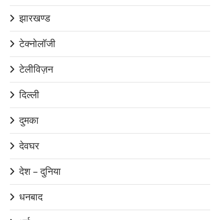
झारखण्ड
टेक्नोलॉजी
टेलीविज़न
दिल्ली
दुमका
देवघर
देश – दुनिया
धनबाद