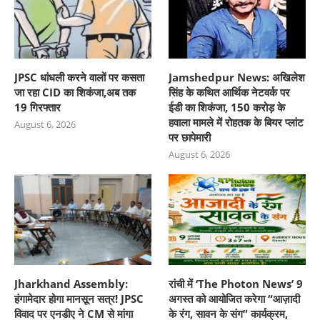
JPSC धांधली करने वालों पर कसता
Jamshedpur News: अखिलेश
जा रहा CID का शिकंजा,अब तक
सिंह के कथित आर्थिक नेटवर्क पर
19 गिरफ्तार
ईडी का शिकंजा, 150 करोड़ के
हवाला मामले में रोहतक के बियर प्लांट
August 6, 2026
पर छापेमारी
August 6, 2026
Jharkhand Assembly:
रांची में ‘The Photon News’ 9
हंगामेदार होगा मानसून सत्र! JPSC
अगस्त को आयोजित करेगा “आज़ादी
विवाद पर एनडीए ने CM से मांगा
के रंग, सावन के संग” कार्यक्रम,