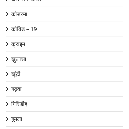
कोडरमा
कोविड – 19
क्राइम
ख़ुलासा
खूंटी
गढ़वा
गिरिडीह
गुमला