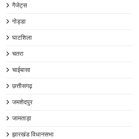
गैजेट्स
गोड्डा
घाटशिला
चतरा
चाईबासा
छत्तीसगढ़
जमशेदपुर
जामताड़ा
झारखंड विधानसभा