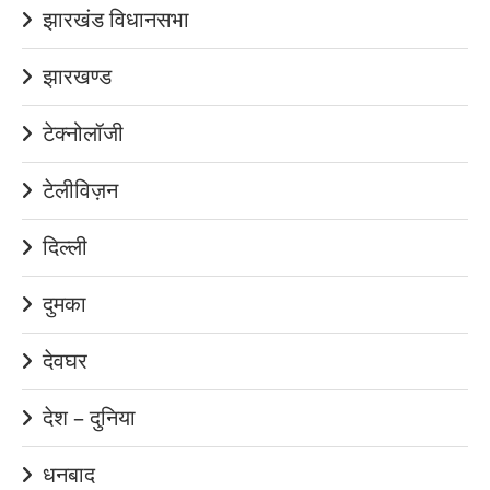
झारखंड विधानसभा
झारखण्ड
टेक्नोलॉजी
टेलीविज़न
दिल्ली
दुमका
देवघर
देश – दुनिया
धनबाद