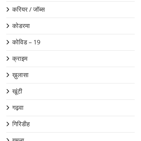
करियर / जॉब्स
कोडरमा
कोविड – 19
क्राइम
ख़ुलासा
खूंटी
गढ़वा
गिरिडीह
गुमला