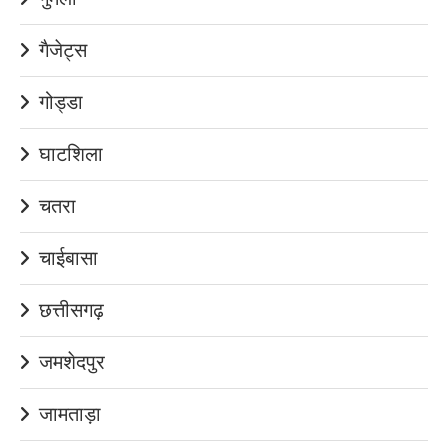
गैजेट्स
गोड्डा
घाटशिला
चतरा
चाईबासा
छत्तीसगढ़
जमशेदपुर
जामताड़ा