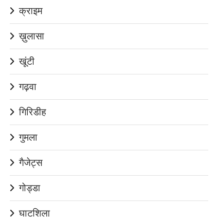
क्राइम
ख़ुलासा
खूंटी
गढ़वा
गिरिडीह
गुमला
गैजेट्स
गोड्डा
घाटशिला