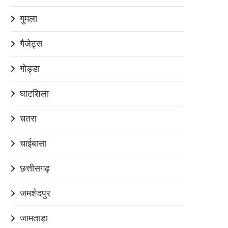
गुमला
गैजेट्स
गोड्डा
घाटशिला
चतरा
चाईबासा
छत्तीसगढ़
जमशेदपुर
जामताड़ा