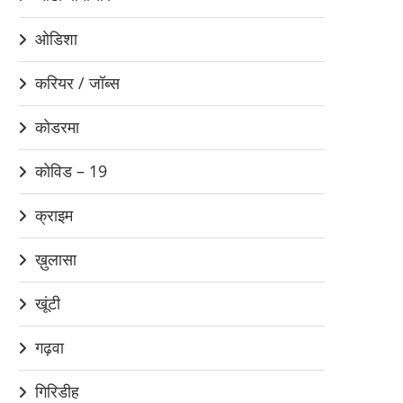
ओडिशा
करियर / जॉब्स
कोडरमा
कोविड – 19
क्राइम
ख़ुलासा
खूंटी
गढ़वा
गिरिडीह