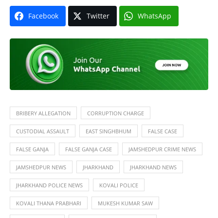
Facebook
Twitter
WhatsApp
BRIBERY ALLEGATION
CORRUPTION CHARGE
CUSTODIAL ASSAULT
EAST SINGHBHUM
FALSE CASE
FALSE GANJA
FALSE GANJA CASE
JAMSHEDPUR CRIME NEWS
JAMSHEDPUR NEWS
JHARKHAND
JHARKHAND NEWS
JHARKHAND POLICE NEWS
KOVALI POLICE
KOVALI THANA PRABHARI
MUKESH KUMAR SAW