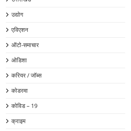
उद्योग
एविएशन
ऑटो-समाचार
ओडिशा
करियर / जॉब्स
कोडरमा
कोविड – 19
क्राइम