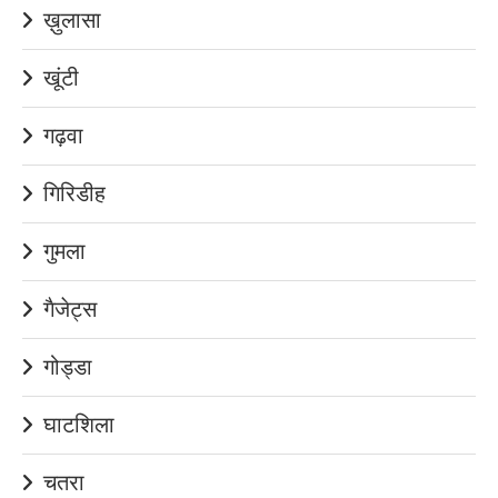
ख़ुलासा
खूंटी
गढ़वा
गिरिडीह
गुमला
गैजेट्स
गोड्डा
घाटशिला
चतरा