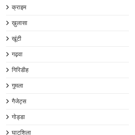
क्राइम
ख़ुलासा
खूंटी
गढ़वा
गिरिडीह
गुमला
गैजेट्स
गोड्डा
घाटशिला