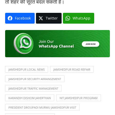
तो शहर की सूरत बदल सकती है।
Facebook
Twitter
WhatsApp
JAMSHEDPUR LOCAL NEWS
JAMSHEDPUR ROAD REPAIR
JAMSHEDPUR SECURITY ARRANGEMENT
JAMSHEDPUR TRAFFIC MANAGEMENT
KARANDIH DISHOM JAHERTHAN
NIT JAMSHEDPUR PROGRAM
PRESIDENT DROUPADI MURMU JAMSHEDPUR VISIT