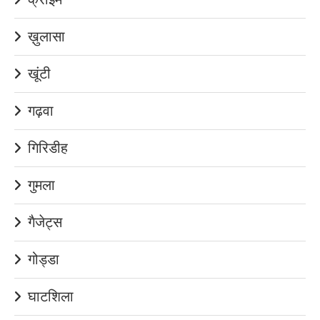
ख़ुलासा
खूंटी
गढ़वा
गिरिडीह
गुमला
गैजेट्स
गोड्डा
घाटशिला