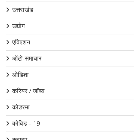
उत्तराखंड
उद्योग
एविएशन
ऑटो-समाचार
ओडिशा
करियर / जॉब्स
कोडरमा
कोविड – 19
क्राइम