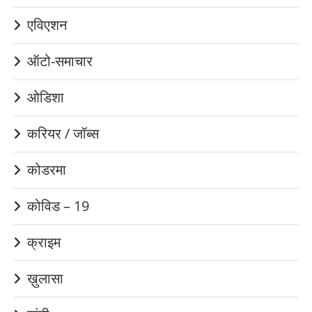
एविएशन
ऑटो-समाचार
ओडिशा
करियर / जॉब्स
कोडरमा
कोविड – 19
क्राइम
ख़ुलासा