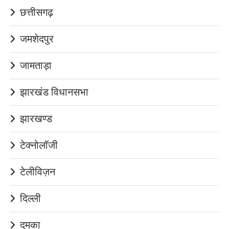
छत्तीसगढ़
जमशेदपुर
जामताड़ा
झारखंड विधानसभा
झारखण्ड
टेक्नोलॉजी
टेलीविज़न
दिल्ली
दुमका