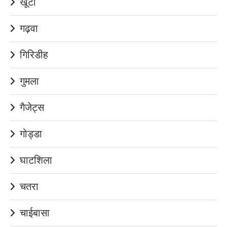
खूंटी
गढ़वा
गिरिडीह
गुमला
गैजेट्स
गोड्डा
घाटशिला
चतरा
चाईबासा