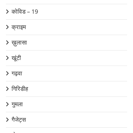
कोविड – 19
क्राइम
ख़ुलासा
खूंटी
गढ़वा
गिरिडीह
गुमला
गैजेट्स