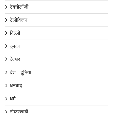
टेक्नोलॉजी
टेलीविज़न
दिल्ली
दुमका
देवघर
देश – दुनिया
धनबाद
धर्म
नौकरशाही