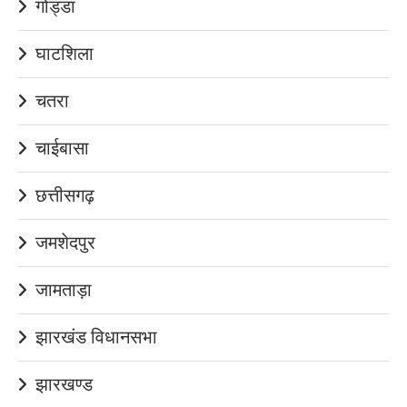
गोड्डा
घाटशिला
चतरा
चाईबासा
छत्तीसगढ़
जमशेदपुर
जामताड़ा
झारखंड विधानसभा
झारखण्ड