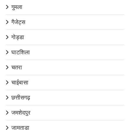
गुमला
गैजेट्स
गोड्डा
घाटशिला
चतरा
चाईबासा
छत्तीसगढ़
जमशेदपुर
जामताड़ा