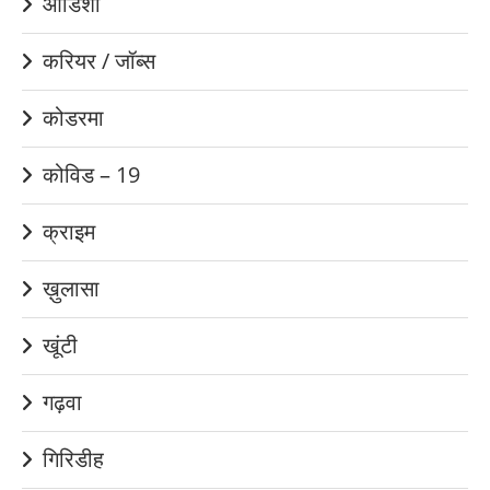
ओडिशा
करियर / जॉब्स
कोडरमा
कोविड – 19
क्राइम
ख़ुलासा
खूंटी
गढ़वा
गिरिडीह