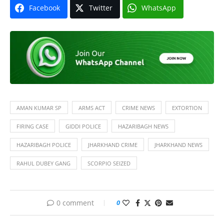
Facebook
Twitter
WhatsApp
AMAN KUMAR SP
ARMS ACT
CRIME NEWS
EXTORTION
FIRING CASE
GIDDI POLICE
HAZARIBAGH NEWS
HAZARIBAGH POLICE
JHARKHAND CRIME
JHARKHAND NEWS
RAHUL DUBEY GANG
SCORPIO SEIZED
0 comment
0