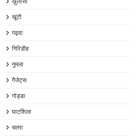
ख़ुलासा
खूंटी
गढ़वा
गिरिडीह
गुमला
गैजेट्स
गोड्डा
घाटशिला
चतरा