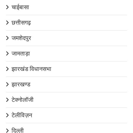
चाईबासा
छत्तीसगढ़
जमशेदपुर
जामताड़ा
झारखंड विधानसभा
झारखण्ड
टेक्नोलॉजी
टेलीविज़न
दिल्ली