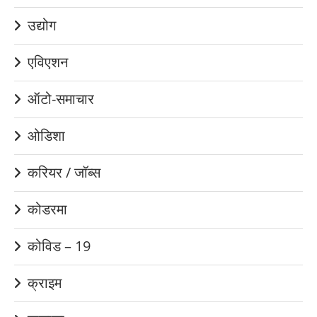
उद्योग
एविएशन
ऑटो-समाचार
ओडिशा
करियर / जॉब्स
कोडरमा
कोविड – 19
क्राइम