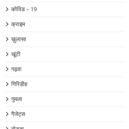
कोविड – 19
क्राइम
ख़ुलासा
खूंटी
गढ़वा
गिरिडीह
गुमला
गैजेट्स
गोड्डा