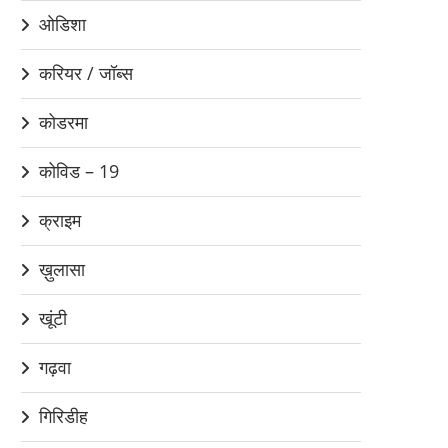
ओडिशा
करियर / जॉब्स
कोडरमा
कोविड – 19
क्राइम
ख़ुलासा
खूंटी
गढ़वा
गिरिडीह