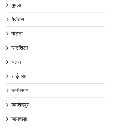
गुमला
गैजेट्स
गोड्डा
घाटशिला
चतरा
चाईबासा
छत्तीसगढ़
जमशेदपुर
जामताड़ा