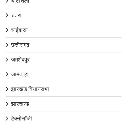
घाटशिला
चतरा
चाईबासा
छत्तीसगढ़
जमशेदपुर
जामताड़ा
झारखंड विधानसभा
झारखण्ड
टेक्नोलॉजी