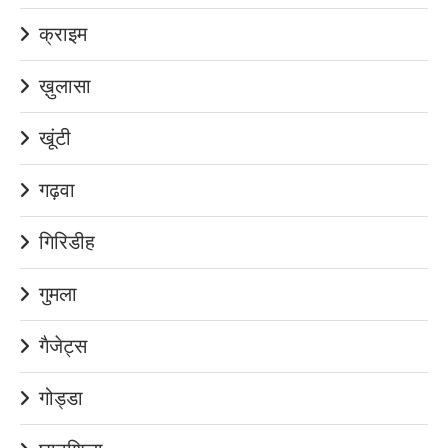
क्राइम
ख़ुलासा
खूंटी
गढ़वा
गिरिडीह
गुमला
गैजेट्स
गोड्डा