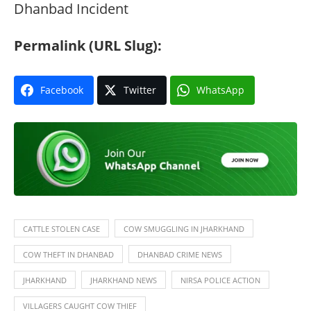
Dhanbad Incident
Permalink (URL Slug):
Facebook
Twitter
WhatsApp
CATTLE STOLEN CASE
COW SMUGGLING IN JHARKHAND
COW THEFT IN DHANBAD
DHANBAD CRIME NEWS
JHARKHAND
JHARKHAND NEWS
NIRSA POLICE ACTION
VILLAGERS CAUGHT COW THIEF