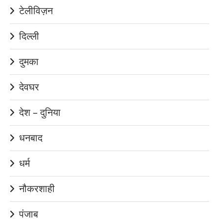
टेलीविज़न
दिल्ली
दुमका
देवघर
देश – दुनिया
धनबाद
धर्म
नौकरशाही
पंजाब