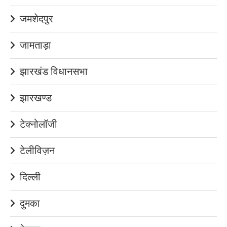
जमशेदपुर
जामताड़ा
झारखंड विधानसभा
झारखण्ड
टेक्नोलॉजी
टेलीविज़न
दिल्ली
दुमका