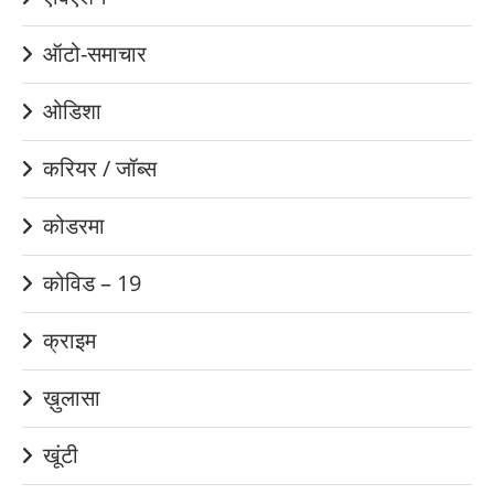
ऑटो-समाचार
ओडिशा
करियर / जॉब्स
कोडरमा
कोविड – 19
क्राइम
ख़ुलासा
खूंटी