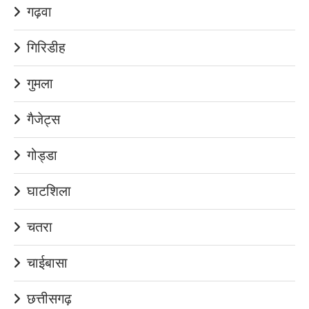
गढ़वा
गिरिडीह
गुमला
गैजेट्स
गोड्डा
घाटशिला
चतरा
चाईबासा
छत्तीसगढ़