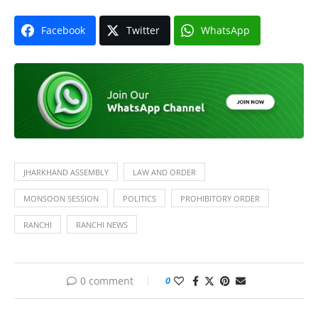
Facebook
Twitter
WhatsApp
JHARKHAND ASSEMBLY
LAW AND ORDER
MONSOON SESSION
POLITICS
PROHIBITORY ORDER
RANCHI
RANCHI NEWS
0 comment
0