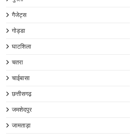
गैजेट्स
गोड्डा
घाटशिला
चतरा
चाईबासा
छत्तीसगढ़
जमशेदपुर
जामताड़ा