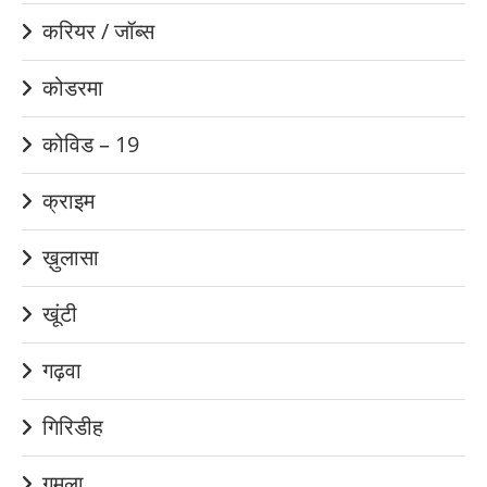
करियर / जॉब्स
कोडरमा
कोविड – 19
क्राइम
ख़ुलासा
खूंटी
गढ़वा
गिरिडीह
गुमला