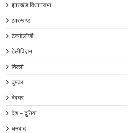
झारखंड विधानसभा
झारखण्ड
टेक्नोलॉजी
टेलीविज़न
दिल्ली
दुमका
देवघर
देश – दुनिया
धनबाद