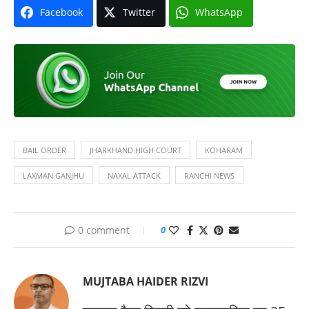
Facebook
Twitter
WhatsApp
BAIL ORDER
JHARKHAND HIGH COURT
KOHARAM
LAXMAN GANJHU
NAXAL ATTACK
RANCHI NEWS
0 comment
0
MUJTABA HAIDER RIZVI