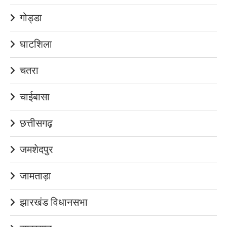
गोड्डा
घाटशिला
चतरा
चाईबासा
छत्तीसगढ़
जमशेदपुर
जामताड़ा
झारखंड विधानसभा