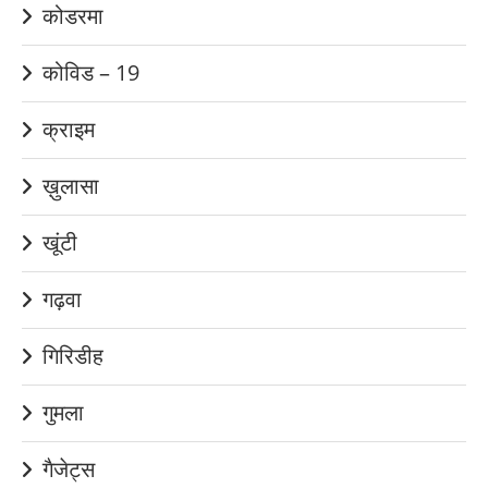
कोडरमा
कोविड – 19
क्राइम
ख़ुलासा
खूंटी
गढ़वा
गिरिडीह
गुमला
गैजेट्स