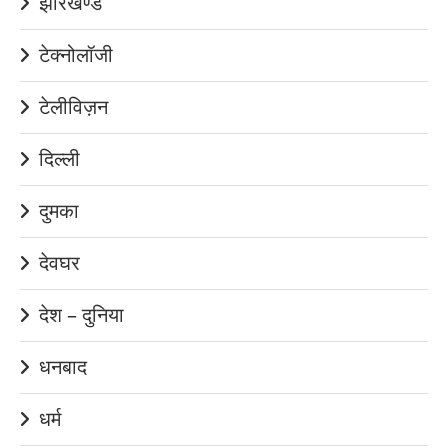
झारखण्ड
टेक्नोलॉजी
टेलीविज़न
दिल्ली
दुमका
देवघर
देश – दुनिया
धनबाद
धर्म