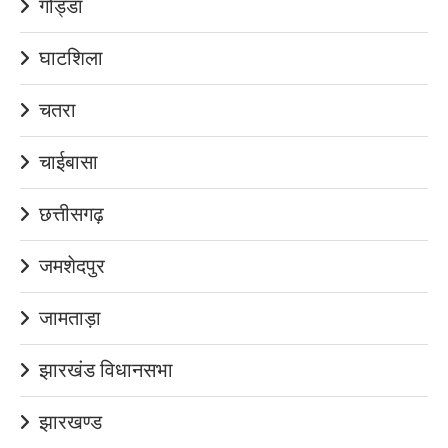
गोड्डा
घाटशिला
चतरा
चाईबासा
छत्तीसगढ़
जमशेदपुर
जामताड़ा
झारखंड विधानसभा
झारखण्ड