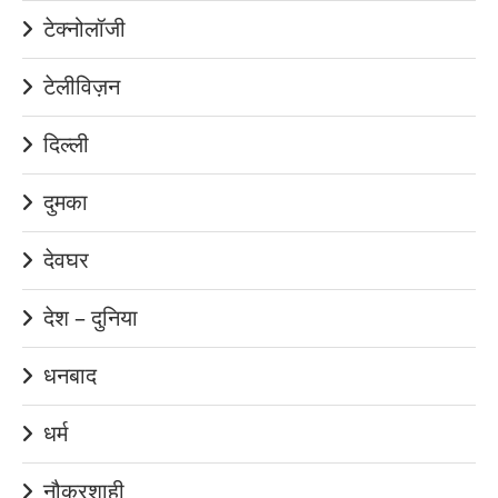
टेक्नोलॉजी
टेलीविज़न
दिल्ली
दुमका
देवघर
देश – दुनिया
धनबाद
धर्म
नौकरशाही