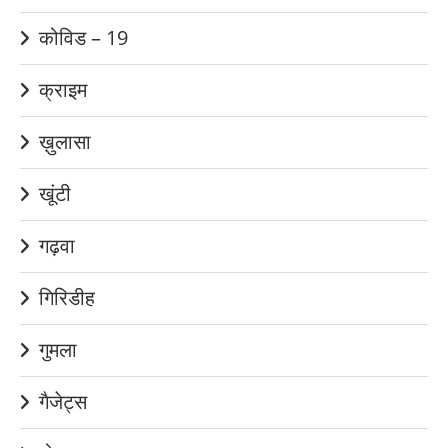
कोविड – 19
क्राइम
ख़ुलासा
खूंटी
गढ़वा
गिरिडीह
गुमला
गैजेट्स