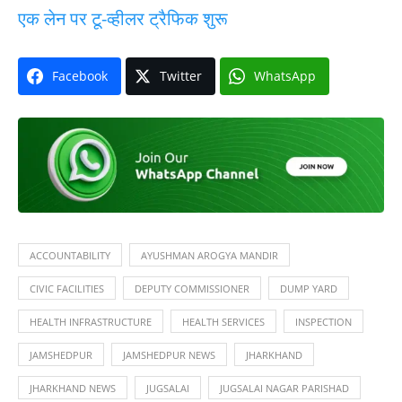
एक लेन पर टू-व्हीलर ट्रैफिक शुरू
Facebook
Twitter
WhatsApp
ACCOUNTABILITY
AYUSHMAN AROGYA MANDIR
CIVIC FACILITIES
DEPUTY COMMISSIONER
DUMP YARD
HEALTH INFRASTRUCTURE
HEALTH SERVICES
INSPECTION
JAMSHEDPUR
JAMSHEDPUR NEWS
JHARKHAND
JHARKHAND NEWS
JUGSALAI
JUGSALAI NAGAR PARISHAD