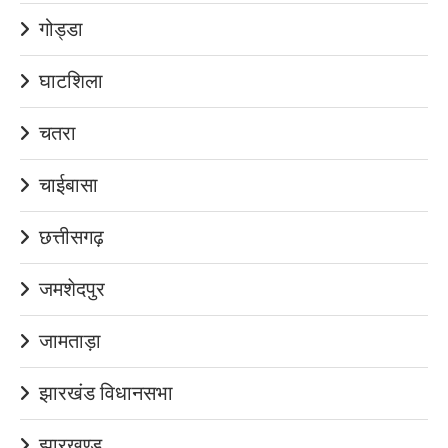
गोड्डा
घाटशिला
चतरा
चाईबासा
छत्तीसगढ़
जमशेदपुर
जामताड़ा
झारखंड विधानसभा
झारखण्ड