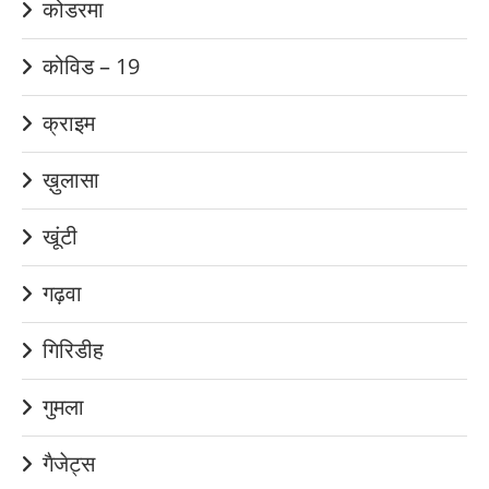
कोडरमा
कोविड – 19
क्राइम
ख़ुलासा
खूंटी
गढ़वा
गिरिडीह
गुमला
गैजेट्स