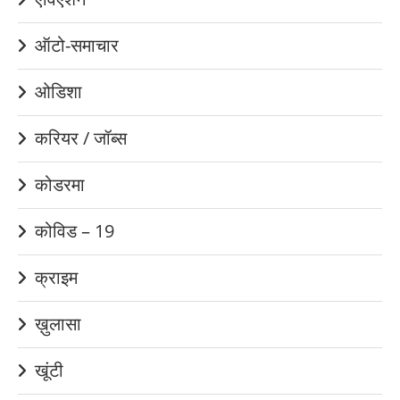
ऑटो-समाचार
ओडिशा
करियर / जॉब्स
कोडरमा
कोविड – 19
क्राइम
ख़ुलासा
खूंटी