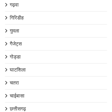
गढ़वा
गिरिडीह
गुमला
गैजेट्स
गोड्डा
घाटशिला
चतरा
चाईबासा
छत्तीसगढ़