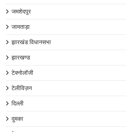
जमशेदपुर
जामताड़ा
झारखंड विधानसभा
झारखण्ड
टेक्नोलॉजी
टेलीविज़न
दिल्ली
दुमका