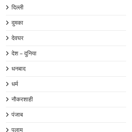
दिल्ली
दुमका
देवघर
देश – दुनिया
धनबाद
धर्म
नौकरशाही
पंजाब
पलामू