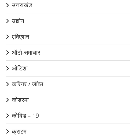
उत्तराखंड
उद्योग
एविएशन
ऑटो-समाचार
ओडिशा
करियर / जॉब्स
कोडरमा
कोविड – 19
क्राइम