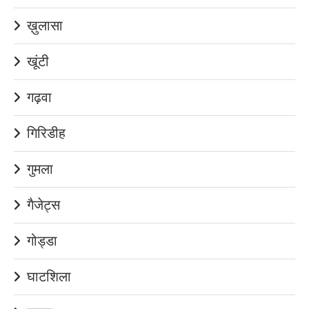
ख़ुलासा
खूंटी
गढ़वा
गिरिडीह
गुमला
गैजेट्स
गोड्डा
घाटशिला