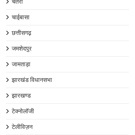
चतरा
चाईबासा
छत्तीसगढ़
जमशेदपुर
जामताड़ा
झारखंड विधानसभा
झारखण्ड
टेक्नोलॉजी
टेलीविज़न