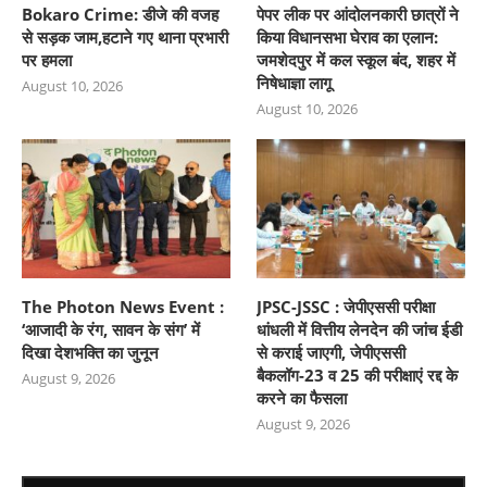
Bokaro Crime: डीजे की वजह
पेपर लीक पर आंदोलनकारी छात्रों ने
से सड़क जाम,हटाने गए थाना प्रभारी
किया विधानसभा घेराव का एलान:
पर हमला
जमशेदपुर में कल स्कूल बंद, शहर में
निषेधाज्ञा लागू
August 10, 2026
August 10, 2026
The Photon News Event :
JPSC-JSSC : जेपीएससी परीक्षा
‘आजादी के रंग, सावन के संग’ में
धांधली में वित्तीय लेनदेन की जांच ईडी
दिखा देशभक्ति का जुनून
से कराई जाएगी, जेपीएससी
बैकलॉग-23 व 25 की परीक्षाएं रद्द के
August 9, 2026
करने का फैसला
August 9, 2026