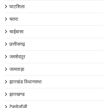
घाटशिला
चतरा
चाईबासा
छत्तीसगढ़
जमशेदपुर
जामताड़ा
झारखंड विधानसभा
झारखण्ड
टेक्नोलॉजी