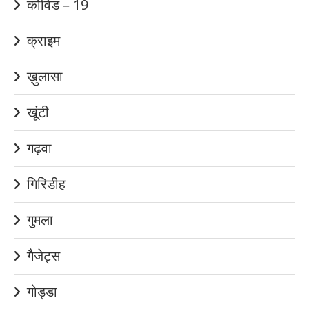
कोविड – 19
क्राइम
ख़ुलासा
खूंटी
गढ़वा
गिरिडीह
गुमला
गैजेट्स
गोड्डा