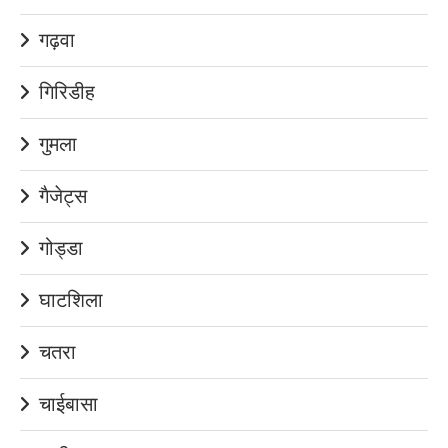
गढ़वा
गिरिडीह
गुमला
गैजेट्स
गोड्डा
घाटशिला
चतरा
चाईबासा