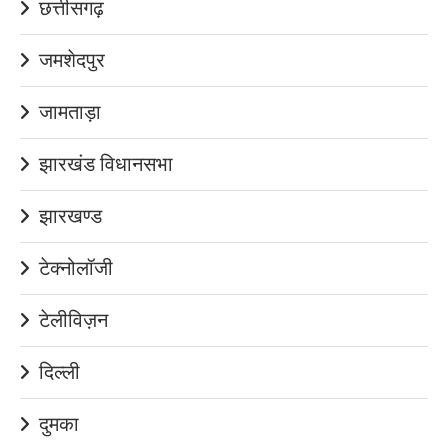
छत्तीसगढ़
जमशेदपुर
जामताड़ा
झारखंड विधानसभा
झारखण्ड
टेक्नोलॉजी
टेलीविज़न
दिल्ली
दुमका