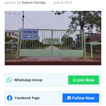
written by
Rakesh Pandey
June 8, 2023
Join Now
WhatsApp Group
Follow Now
Facebook Page