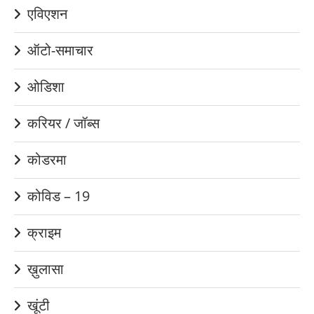
एविएशन
ऑटो-समाचार
ओडिशा
करियर / जॉब्स
कोडरमा
कोविड – 19
क्राइम
ख़ुलासा
खूंटी