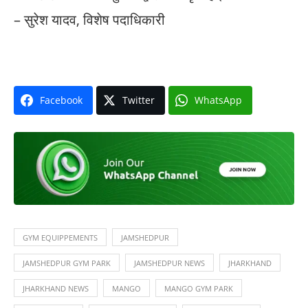
– सुरेश यादव, विशेष पदाधिकारी
Facebook
Twitter
WhatsApp
GYM EQUIPPEMENTS
JAMSHEDPUR
JAMSHEDPUR GYM PARK
JAMSHEDPUR NEWS
JHARKHAND
JHARKHAND NEWS
MANGO
MANGO GYM PARK