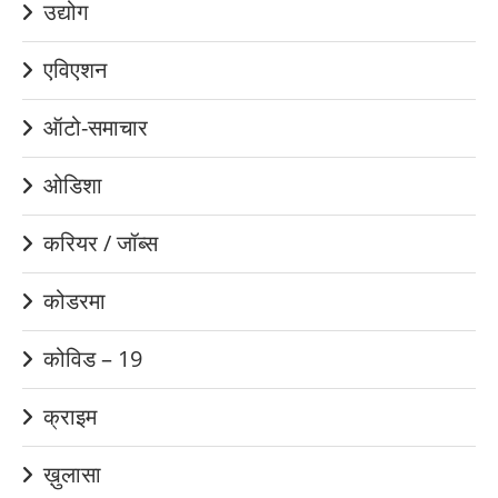
उद्योग
एविएशन
ऑटो-समाचार
ओडिशा
करियर / जॉब्स
कोडरमा
कोविड – 19
क्राइम
ख़ुलासा