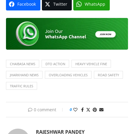
Facebook
Twitter
WhatsApp
CHAIBASA NEWS
DTO ACTION
HEAVY VEHICLE FINE
JHARKHAND NEWS
OVERLOADING VEHICLES
ROAD SAFETY
TRAFFIC RULES
0 comment
0
RAJESHWAR PANDEY