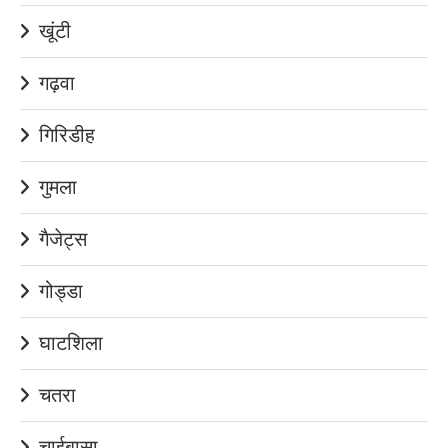
खूंटी
गढ़वा
गिरिडीह
गुमला
गैजेट्स
गोड्डा
घाटशिला
चतरा
चाईबासा