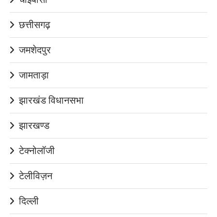
छत्तीसगढ़
जमशेदपुर
जामताड़ा
झारखंड विधानसभा
झारखण्ड
टेक्नोलॉजी
टेलीविज़न
दिल्ली