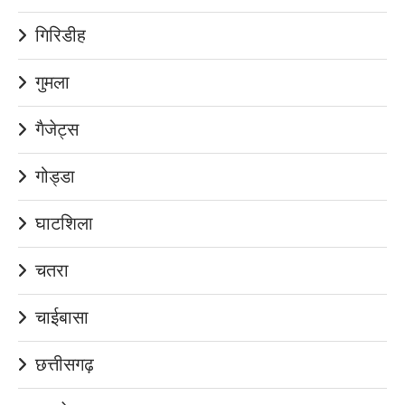
गिरिडीह
गुमला
गैजेट्स
गोड्डा
घाटशिला
चतरा
चाईबासा
छत्तीसगढ़