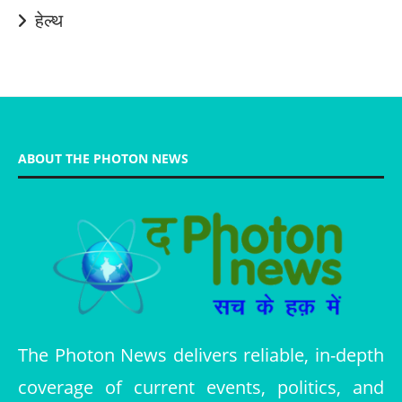
हेल्थ
ABOUT THE PHOTON NEWS
The Photon News delivers reliable, in-depth
coverage of current events, politics, and