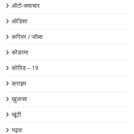
ऑटो-समाचार
ओडिशा
करियर / जॉब्स
कोडरमा
कोविड – 19
क्राइम
ख़ुलासा
खूंटी
गढ़वा