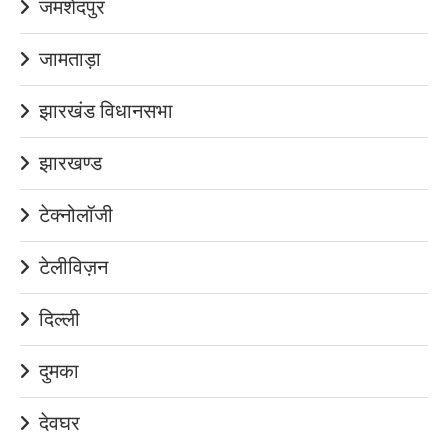
जमशेदपुर
जामताड़ा
झारखंड विधानसभा
झारखण्ड
टेक्नोलॉजी
टेलीविज़न
दिल्ली
दुमका
देवघर