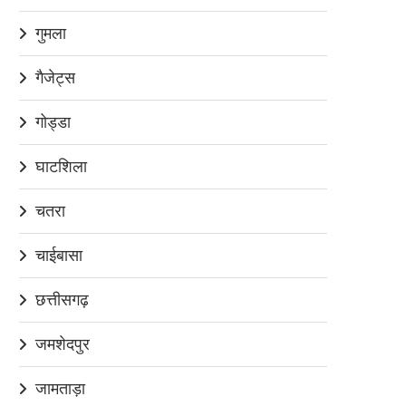
गुमला
गैजेट्स
गोड्डा
घाटशिला
चतरा
चाईबासा
छत्तीसगढ़
जमशेदपुर
जामताड़ा