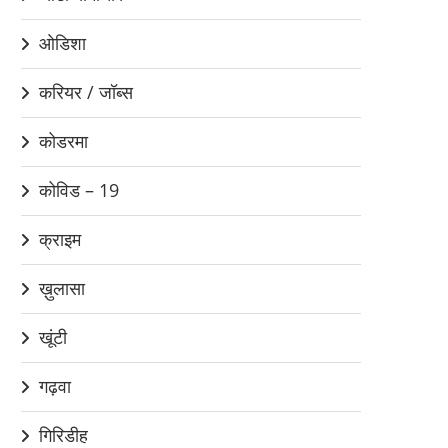
ओडिशा
करियर / जॉब्स
कोडरमा
कोविड – 19
क्राइम
ख़ुलासा
खूंटी
गढ़वा
गिरिडीह