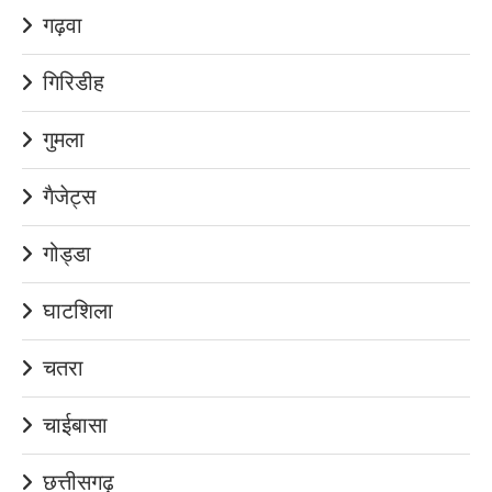
गढ़वा
गिरिडीह
गुमला
गैजेट्स
गोड्डा
घाटशिला
चतरा
चाईबासा
छत्तीसगढ़