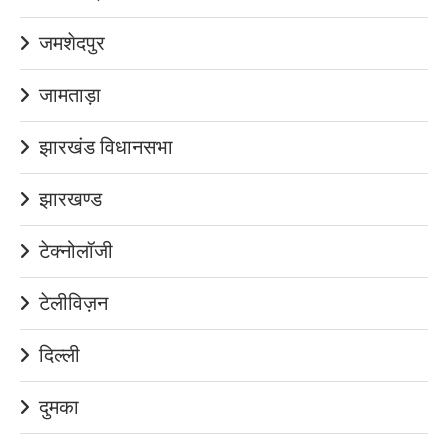
जमशेदपुर
जामताड़ा
झारखंड विधानसभा
झारखण्ड
टेक्नोलॉजी
टेलीविज़न
दिल्ली
दुमका