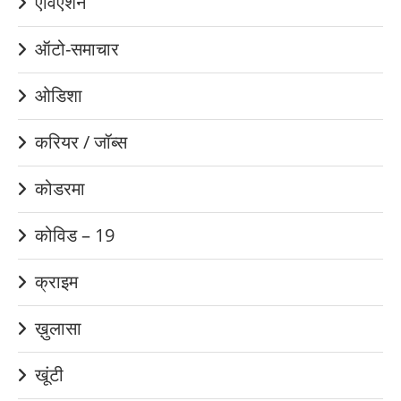
एविएशन
ऑटो-समाचार
ओडिशा
करियर / जॉब्स
कोडरमा
कोविड – 19
क्राइम
ख़ुलासा
खूंटी